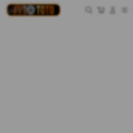
Skip
to
Cari
Troli
Login
Navigation
content